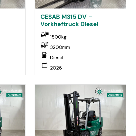
CESAB M315 DV –
Vorkheftruck Diesel
1500kg
3200mm
Diesel
2026