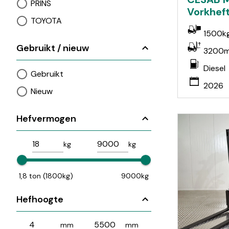
PRINS
Vorkheft
TOYOTA
1500k
Gebruikt / nieuw
3200
Diesel
Gebruikt
2026
Nieuw
Hefvermogen
kg
kg
1,8 ton (1800kg)
9000kg
Hefhoogte
mm
mm