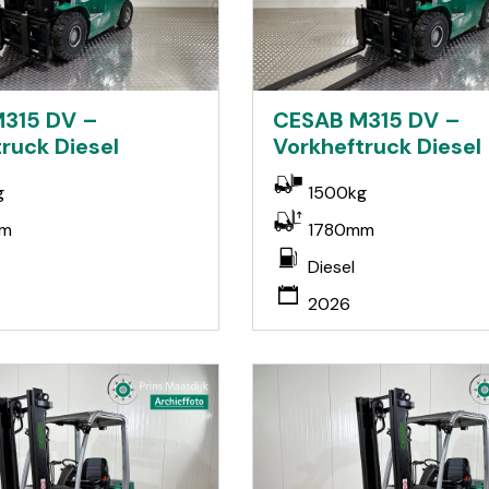
315 DV –
CESAB M315 DV –
ruck Diesel
Vorkheftruck Diesel
g
1500kg
mm
1780mm
Diesel
2026