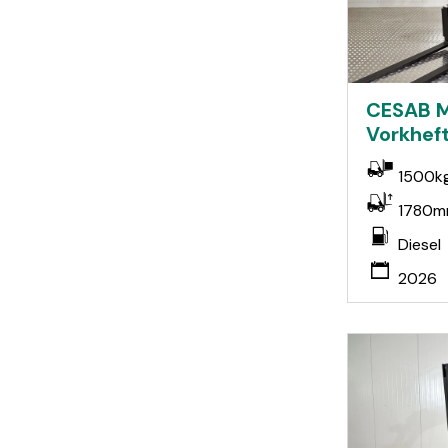
CESAB M
Vorkheft
1500k
1780
Diesel
2026