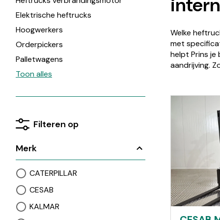
inter
Heftrucks verbrandingsmotor
Elektrische heftrucks
Hoogwerkers
Welke heftruck
met specifica
Orderpickers
helpt Prins j
Palletwagens
aandrijving. Z
Elektrische palletwagens
Toon alles
Reachtrucks
Schrobmachines
Stapelaars
Filteren op
Trekkers
Veegmachines
Merk
CATERPILLAR
CESAB
KALMAR
CESAB M