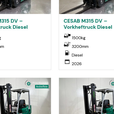
315 DV –
CESAB M315 DV –
ruck Diesel
Vorkheftruck Diesel
g
1500kg
mm
3200mm
Diesel
2026