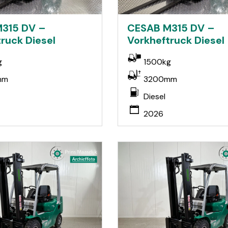
315 DV –
CESAB M315 DV –
ruck Diesel
Vorkheftruck Diesel
g
1500kg
mm
3200mm
Diesel
2026