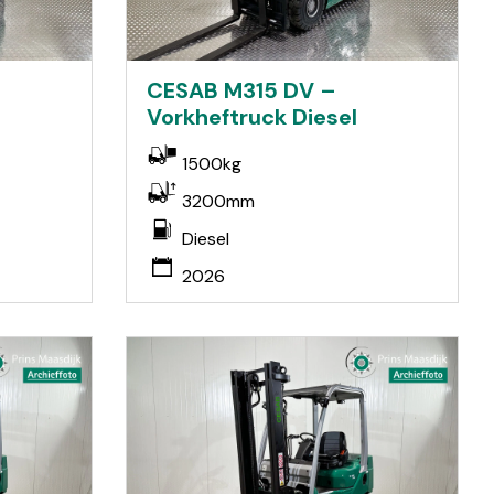
CESAB M315 DV –
Vorkheftruck Diesel
1500kg
3200mm
Diesel
2026