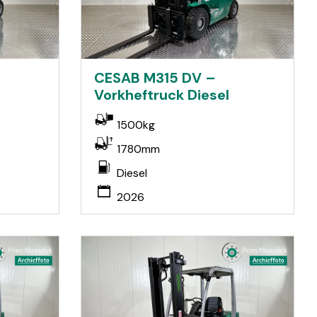
CESAB M315 DV –
Vorkheftruck Diesel
1500kg
1780mm
Diesel
2026