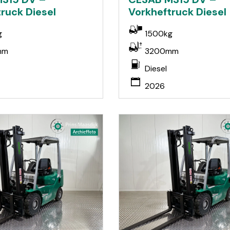
ruck Diesel
Vorkheftruck Diesel
g
1500kg
mm
3200mm
Diesel
2026