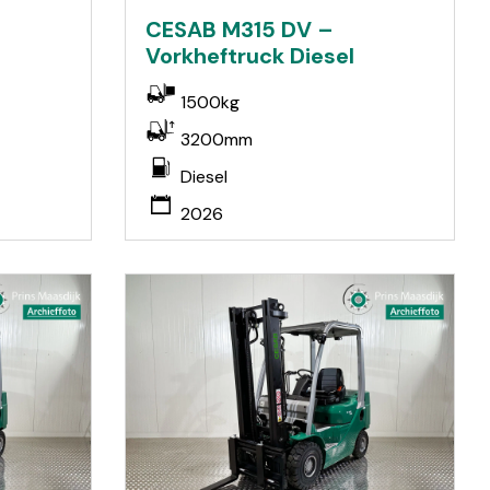
CESAB M315 DV –
Vorkheftruck Diesel
1500kg
3200mm
Diesel
2026