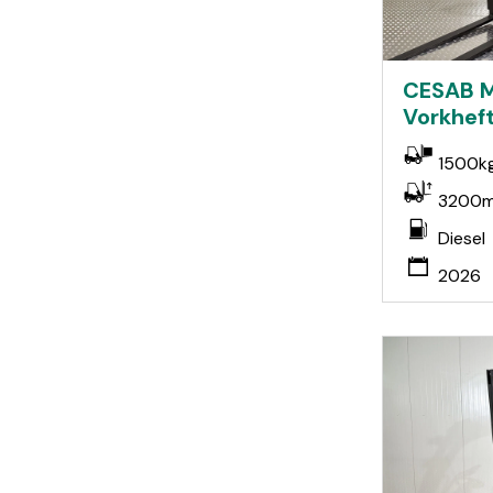
CESAB M
Vorkheft
1500k
3200
Diesel
2026