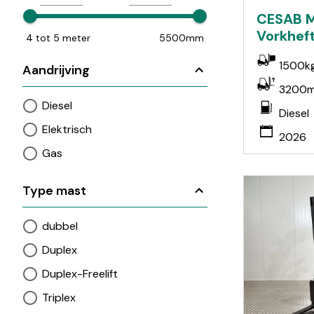
CESAB M
Vorkheft
4 tot 5 meter
5500mm
1500k
Aandrijving
3200
Diesel
Diesel
Elektrisch
2026
Gas
Type mast
dubbel
Duplex
Duplex-Freelift
Triplex