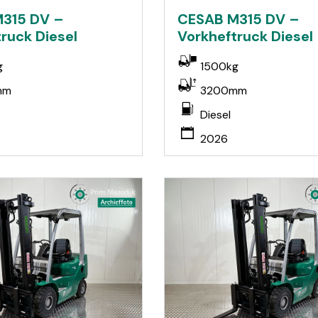
315 DV –
CESAB M315 DV –
ruck Diesel
Vorkheftruck Diesel
g
1500kg
mm
3200mm
Diesel
2026