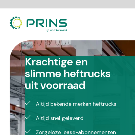
Ga
direct
naar
de
inhoud
Krachtige en
slimme heftrucks
uit voorraad
Altijd bekende merken heftrucks
Altijd snel geleverd
Zorgeloze lease-abonnementen