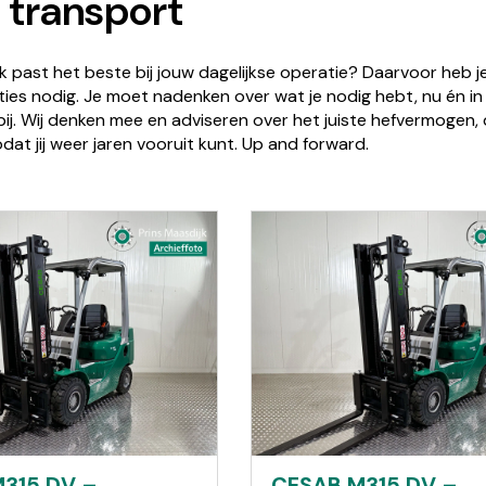
n transport
 past het beste bij jouw dagelijkse operatie? Daarvoor heb je n
ties nodig. Je moet nadenken over wat je nodig hebt, nu én i
e bij. Wij denken mee en adviseren over het juiste hefvermogen
odat jij weer jaren vooruit kunt. Up and forward.
315 DV –
CESAB M315 DV –