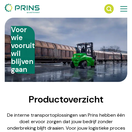
Ga
direct
naar
de
Voor
inhoud
wie
vooruit
wil
blijven
gaan
Productoverzicht
De interne transportoplossingen van Prins hebben één
doel: ervoor zorgen dat jouw bedrijf zonder
onderbreking blijft draaien. Voor jouw logistieke proces