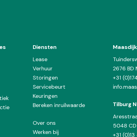
es
Diensten
Maasdijk
Lease
Tuinders
Verhuur
2676 BD 
Storingen
+31 (0)1
Servicebeurt
info.maas
Keuringen
tiek
Tilburg N
Bereken inruilwaarde
ctie
Aresstra
Over ons
5048 CD 
Werken bij
+31 (0)13