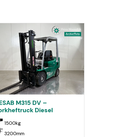
ESAB M315 DV –
orkheftruck Diesel
1500kg
3200mm