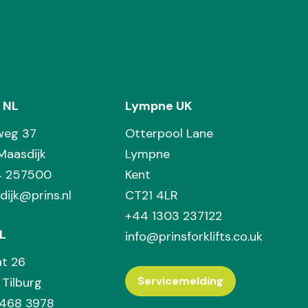
 NL
Lympne UK
weg 37
Otterpool Lane
Maasdijk
Lympne
74 257500
Kent
dijk@prins.nl
CT21 4LR
+44 1303 237122
L
info@prinsforklifts.co.uk
at 26
Servicemelding
Tilburg
 468 3978