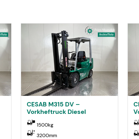
CESAB M315 DV –
C
Vorkheftruck Diesel
V
1500kg
3200mm