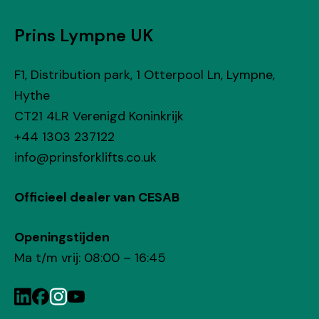
Prins Lympne UK
F1,
Distribution park,
1 Otterpool Ln,
Lympne,
Hythe
CT21 4LR Verenigd Koninkrijk
+44 1303 237122
@ofni
ku.oc.stfilkrofsnirp
Officieel dealer van CESAB
Openingstijden
Ma t/m vrij: 08:00 – 16:45