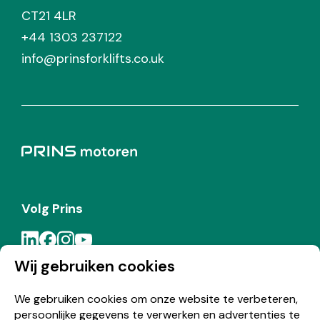
CT21 4LR
+44 1303 237122
info@prinsforklifts.co.uk
Volg Prins
Wij gebruiken cookies
Meld je aan voor de Prins nieuwsbrief
We gebruiken cookies om onze website te verbeteren,
persoonlijke gegevens te verwerken en advertenties te