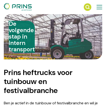
Ga
direct
naar
de
De
inhoud
volgende
stap in
intern
transport
Prins heftrucks voor
tuinbouw en
festivalbranche
Ben je actief in de tuinbouw of festivalbranche en wil je