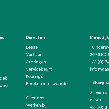
es
Diensten
Maasdijk
Lease
Tuinders
Verhuur
2676 BD 
Storingen
+31 (0)1
Servicebeurt
info.maas
Keuringen
tiek
Tilburg N
Bereken inruilwaarde
ctie
Aresstra
Over ons
5048 CD 
Werken bij
+31 (0)13