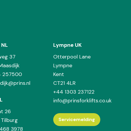
 NL
Lympne UK
weg 37
Otterpool Lane
Maasdijk
Lympne
74 257500
Kent
dijk@prins.nl
CT21 4LR
+44 1303 237122
L
info@prinsforklifts.co.uk
at 26
Servicemelding
Tilburg
 468 3978