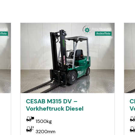
CESAB M315 DV –
C
Vorkheftruck Diesel
V
1500kg
3200mm