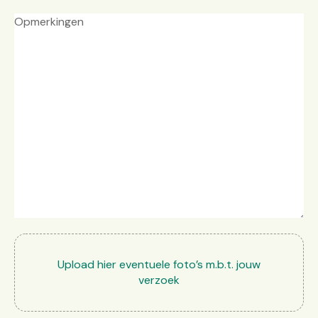
Selec
Upload hier eventuele foto’s m.b.t. jouw
verzoek