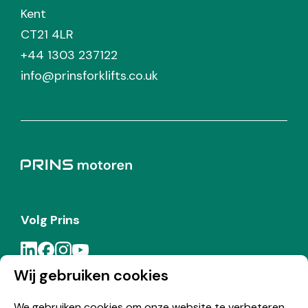
Kent
CT21 4LR
+44 1303 237122
info@prinsforklifts.co.uk
Volg Prins
Wij gebruiken cookies
Meld je aan voor de Prins nieuwsbrief
We gebruiken cookies om onze website te verbeteren,