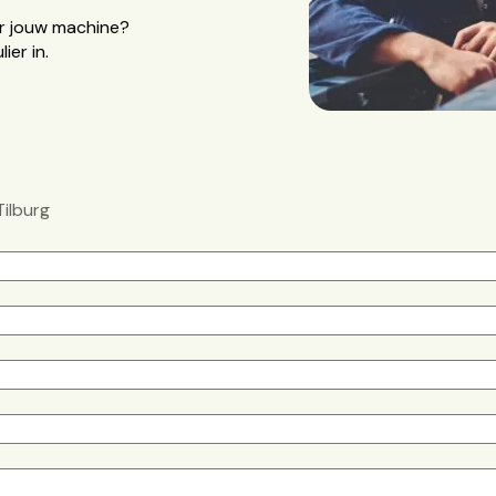
or jouw machine?
er in.
Tilburg