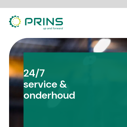
Ga
direct
naar
de
inhoud
24/7
service &
onderhoud