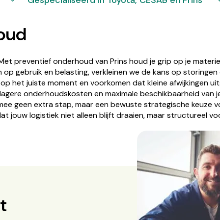
Gespecialiseerd in Toyota, CESAB en Prins
oud
Met preventief onderhoud van Prins houd je grip op je materiee
 gebruik en belasting, verkleinen we de kans op storingen 
n op het juiste moment en voorkomen dat kleine afwijkingen u
gen, lagere onderhoudskosten en maximale beschikbaarheid van
ee geen extra stap, maar een bewuste strategische keuze voor 
jouw logistiek niet alleen blijft draaien, maar structureel vo
t