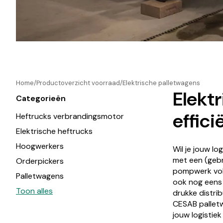
Home
Productoverzicht voorraad
Elektrische palletwagens
Elekt
Categorieën
effici
Heftrucks verbrandingsmotor
Elektrische heftrucks
Hoogwerkers
Wil je jouw l
met een (gebr
Orderpickers
pompwerk voll
Palletwagens
ook nog eens 
Elektrische palletwagens
Toon alles
drukke distri
CESAB palletw
Reachtrucks
jouw logistie
Schrobmachines