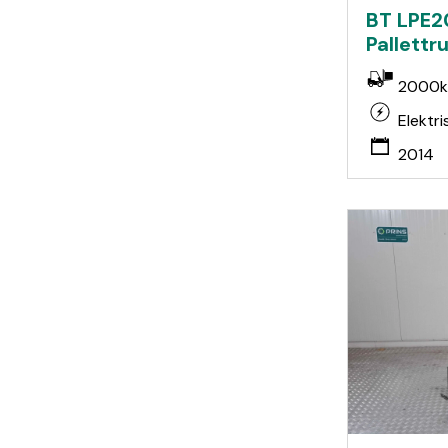
BT LPE2
Pallettr
2000k
Elektri
2014