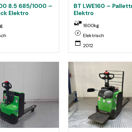
00 8.5 685/1000 –
BT LWE160 – Pallett
uck Elektro
Elektro
g
1600kg
sch
Elektrisch
2012