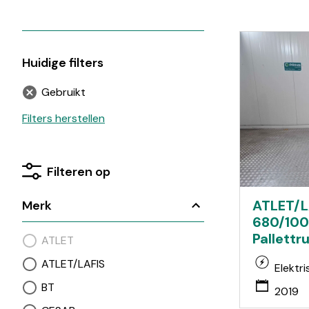
Stapelaars
Trekkers
Veegmachines
Huidige filters
Gebruikt
Filters herstellen
Filteren op
ATLET/L
Merk
680/10
Pallettr
ATLET
ATLET/LAFIS
Elektri
BT
2019