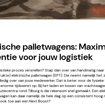
rische palletwagens: Maxi
ëntie voor jouw logistiek
ogistieke proces versnellen? Stap dan over van handmatig naar
uikte) elektrische palletwagen (EPT). Die neemt namelijk het 
edig over van jouw medewerker. Dat is beter voor de fysieke b
enorme tijdswinst op. Bij het laden en lossen van vrachtwagen
butiecentra rond Tilburg is die rekensom snel gemaakt. Een ele
agen kan daar namelijk de hele dag op een consistent hoog n
k ook toe aan een Next Boost?