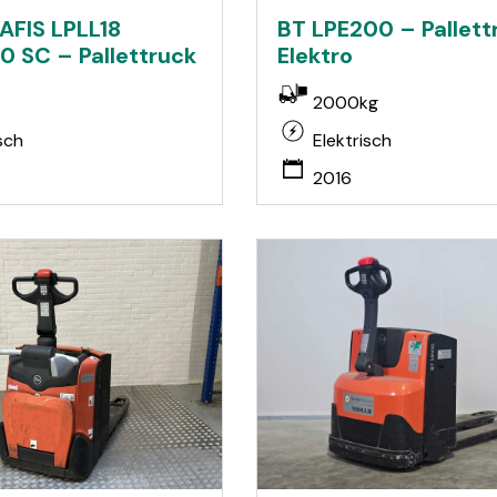
AFIS LPLL18
BT LPE200 – Pallett
0 SC – Pallettruck
Elektro
2000kg
sch
Elektrisch
2016