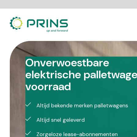
Ga
direct
naar
de
inhoud
Onverwoestbare
elektrische palletwage
voorraad
Altijd bekende merken palletwagens
Altijd snel geleverd
Zorgeloze lease-abonnementen