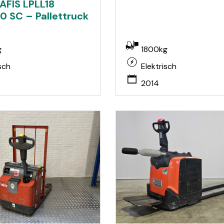
AFIS LPLL18
0 SC – Pallettruck
g
1800kg
sch
Elektrisch
2014