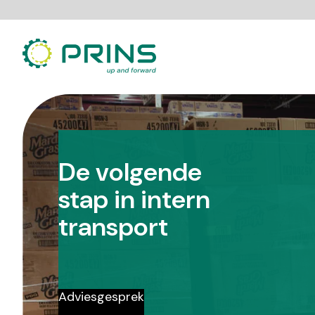
Ga
direct
naar
de
inhoud
De volgende
stap in intern
transport
Adviesgesprek