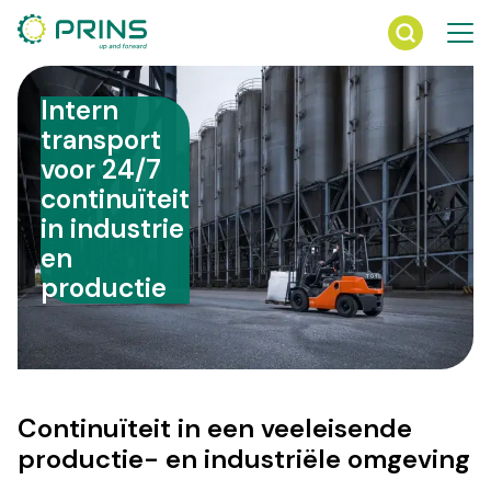
Ga
direct
naar
de
Intern
inhoud
transport
voor 24/7
continuïteit
in industrie
en
productie
Continuïteit in een veeleisende
productie- en industriële omgeving