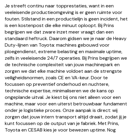
Je streeft continu naar topprestaties, want in een
veeleisende productieomgeving is er geen ruimte voor
fouten. Stilstand in een productielijn is geen incident, het
is een kostenpost die elke minuut oploopt. Bij Prins
begrijpen we dat zware inzet meer vraagt dan een
standaard heftruck. Daarom gidsen we je naar de Heavy
Duty-lijnen van Toyota: machines gebouwd voor
ploegendienst, extreme belasting en maximale uptime,
zelfs in veeleisende 24/7 operaties. Bij Prins begrijpen we
de technische complexiteit van jouw machinepark en
zorgen we dat elke machine voldoet aan de strengste
veiligheidsnormen, zoals CE en VA-keur. Door te
focussen op preventief onderhoud en nuchtere,
technische expertise, minimaliseren we de kans op
ongeplande uitval. Je kiest bij ons niet alleen voor een
machine, maar voor een uiterst betrouwbaar fundament
onder je logistieke proces. Onze aanpak is direct: wij
zorgen dat jouw intern transport altijd draait, zodat jij je
kunt focussen op de output van je fabriek. Met Prins,
Toyota en CESAB kies je voor bewezen uptime. Nog