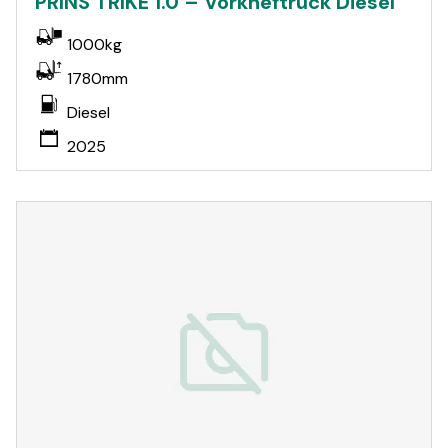
PRINS TRIKE 1.0 – Vorkheftruck Diesel
1000kg
1780mm
Diesel
2025