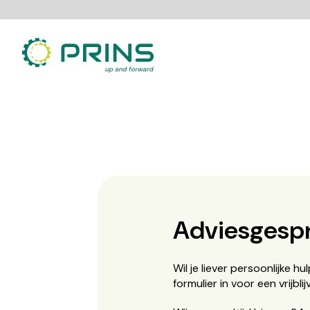
Ga
direct
naar
de
inhoud
Adviesgesp
Wil je liever persoonlijke 
formulier in voor een vrijbl