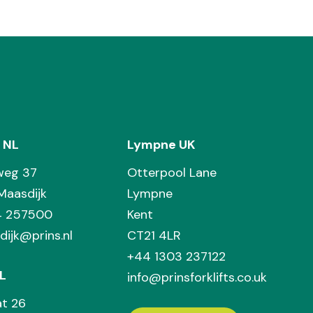
 NL
Lympne UK
weg 37
Otterpool Lane
Maasdijk
Lympne
74 257500
Kent
dijk@prins.nl
CT21 4LR
+44 1303 237122
L
info@prinsforklifts.co.uk
at 26