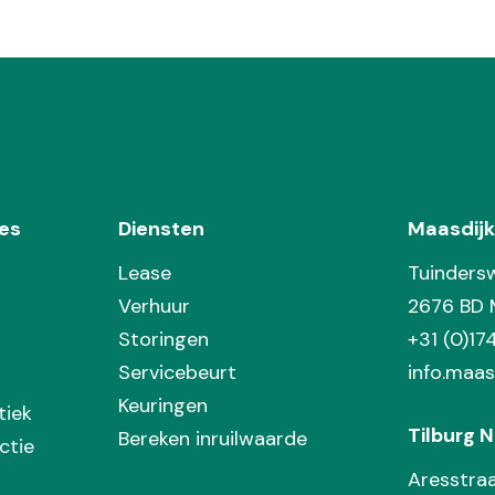
es
Diensten
Maasdijk
Lease
Tuinders
Verhuur
2676 BD 
Storingen
+31 (0)1
Servicebeurt
info.maas
Keuringen
tiek
Tilburg N
Bereken inruilwaarde
ctie
Aresstra