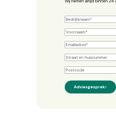
Wij nemen altijd binnen 24 
Straat
+
huisnummer
Postcode
Adviesgesprek