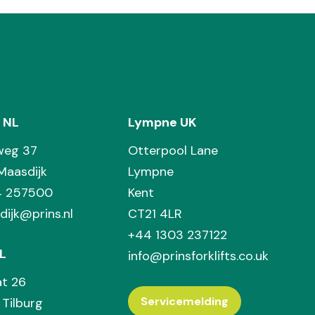
 NL
Lympne UK
weg 37
Otterpool Lane
Maasdijk
Lympne
74 257500
Kent
dijk@prins.nl
CT21 4LR
+44 1303 237122
L
info@prinsforklifts.co.uk
at 26
Servicemelding
Tilburg