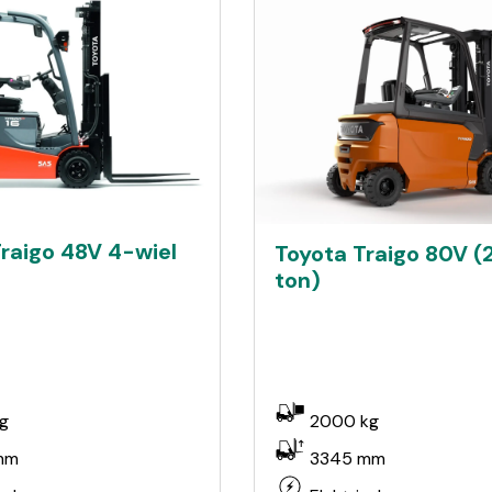
raigo 48V 4-wiel
Toyota Traigo 80V (
ton)
g
2000 kg
mm
3345 mm