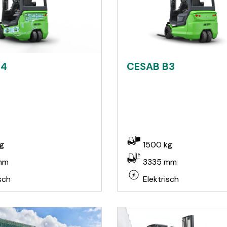
B4
CESAB B3
g
1500 kg
mm
3335 mm
sch
Elektrisch