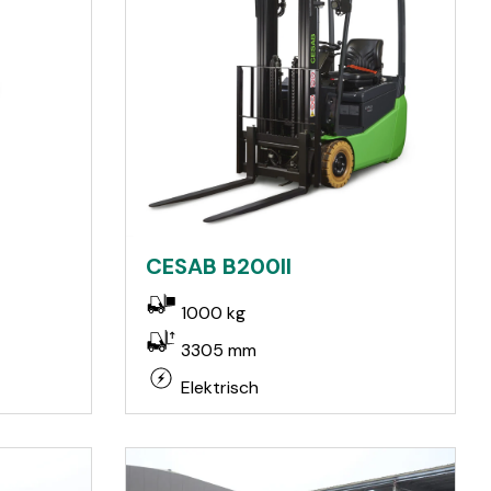
CESAB B200II
1000 kg
3305 mm
Elektrisch