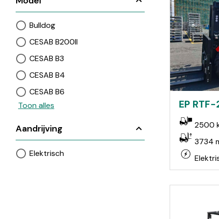
Model
Bulldog
CESAB B200II
CESAB B3
CESAB B4
CESAB B6
EP RTF-
Toon alles
2500 
Aandrijving
3734 
Elektrisch
Elektri