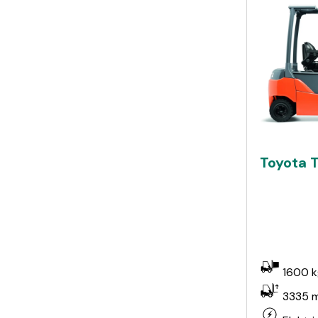
Toyota T
1600 k
3335 