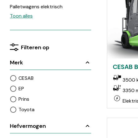
Palletwagens elektrisch
Reachtrucks
Toon alles
Stapelaars
Orderpickers
Trekkers
Filteren op
Hoogwerkers
AGV / AMR
Merk
CESAB 
Schrobmachines
CESAB
3500 
Veegmachines
EP
3350 
Prins
Elektri
Toyota
Hefvermogen