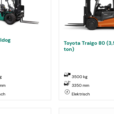
lldog
Toyota Traigo 80 (3,
ton)
g
3500 kg
 mm
3350 mm
sch
Elektrisch