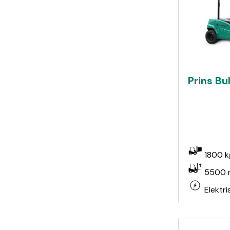
Prins Bu
1800 k
5500
Elektri