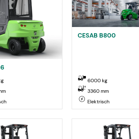
CESAB B800
B6
kg
6000 kg
mm
3360 mm
sch
Elektrisch