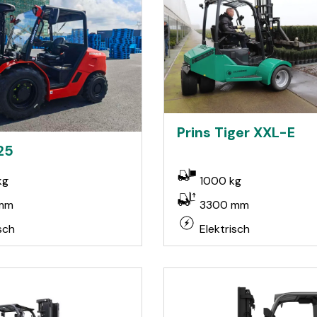
Prins Tiger XXL-E
25
kg
1000 kg
mm
3300 mm
sch
Elektrisch