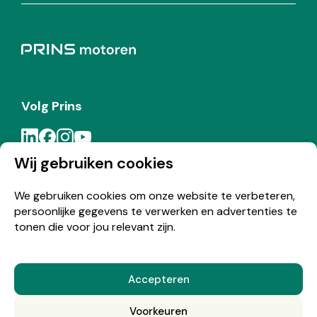
Volg Prins
Wij gebruiken cookies
Meld je aan voor de Prins nieuwsbrief
We gebruiken cookies om onze website te verbeteren,
persoonlijke gegevens te verwerken en advertenties te
Inschrijven
tonen die voor jou relevant zijn.
Accepteren
© Copyright 2026 Prins
Voorkeuren