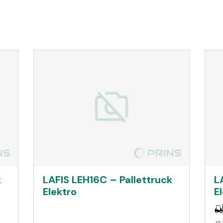
k
LAFIS LEH16C – Pallettruck
L
Elektro
E