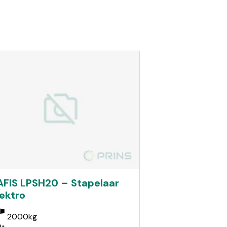
AFIS LPSH20 – Stapelaar
lektro
2000kg