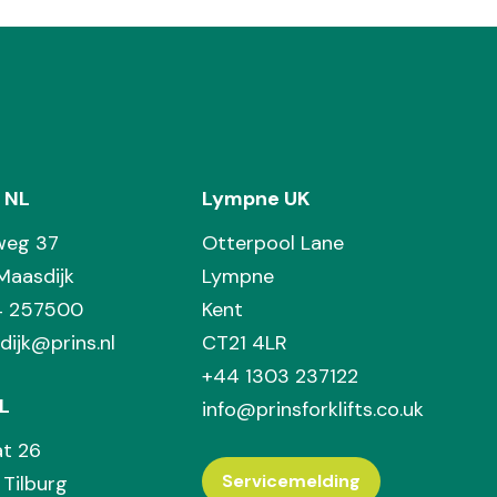
 NL
Lympne UK
weg 37
Otterpool Lane
Maasdijk
Lympne
74 257500
Kent
dijk@prins.nl
CT21 4LR
+44 1303 237122
L
info@prinsforklifts.co.uk
at 26
Servicemelding
Tilburg