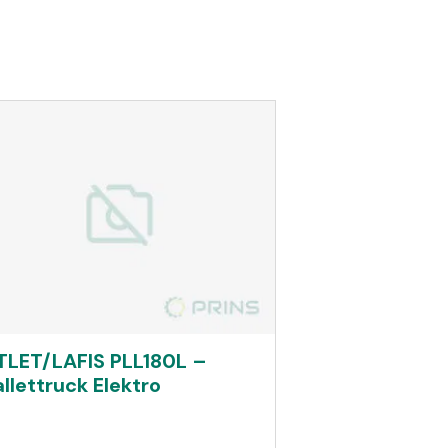
TLET/LAFIS PLL180L –
allettruck Elektro