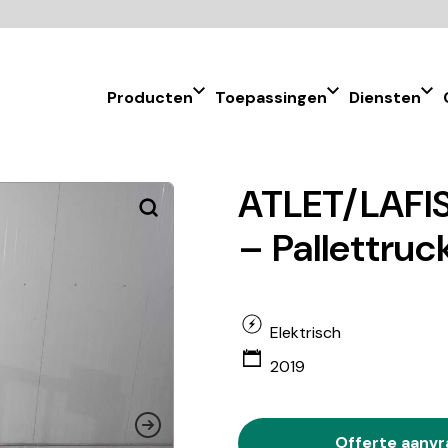
Producten
Toepassingen
Diensten
ATLET/LAFI
– Pallettruc
Elektrisch
2019
Offerte aanv