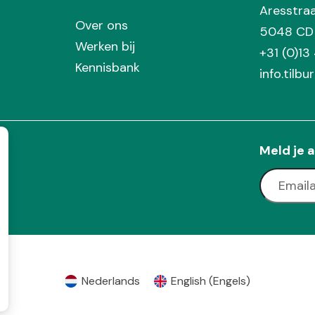
Aresstra
Over ons
5048 CD 
Werken bij
+31 (0)13
Kennisbank
info.tilbu
Meld je a
Nederlands
English
(
Engels
)