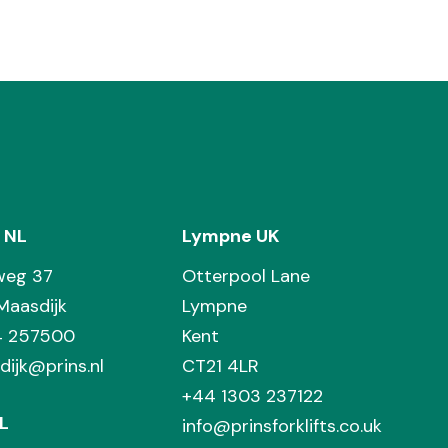
 NL
Lympne UK
weg 37
Otterpool Lane
Maasdijk
Lympne
74 257500
Kent
dijk@prins.nl
CT21 4LR
+44 1303 237122
L
info@prinsforklifts.co.uk