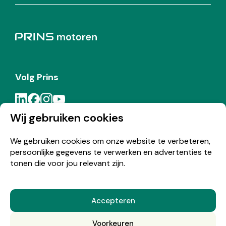
Volg Prins
Wij gebruiken cookies
Meld je aan voor de Prins nieuwsbrief
We gebruiken cookies om onze website te verbeteren,
persoonlijke gegevens te verwerken en advertenties te
Inschrijven
tonen die voor jou relevant zijn.
Accepteren
© Copyright 2026 Prins
Voorkeuren