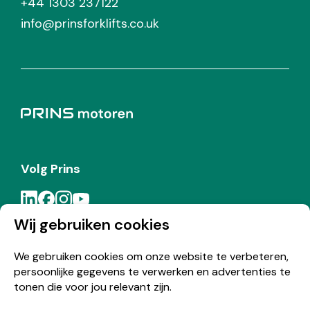
+44 1303 237122
info@prinsforklifts.co.uk
Volg Prins
Wij gebruiken cookies
Meld je aan voor de Prins nieuwsbrief
We gebruiken cookies om onze website te verbeteren,
persoonlijke gegevens te verwerken en advertenties te
Inschrijven
tonen die voor jou relevant zijn.