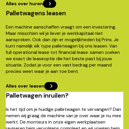
Alles over huren
Palletwagens leasen
Een machine aanschaffen vraagt om een investering.
Maar misschien wil je liever je werkkapitaal niet
aanspreken. Ook dan zijn er mogelijkheden bij Prins. Je
kunt namelijk elk type palletwagen bij ons leasen. Van
full operational lease tot financial lease: samen zoeken
we exact de leaseoptie die het beste past bij jouw
situatie. Zodat je voor een vast bedrag per maand
precies weet waar je aan toe bent.
Alles over leasen
Palletwagen inruilen?
Is het tijd om je huidige palletwagen te vervangen? Dan
nemen wij graag de machine van je over waar je nu mee
werkt. De monteurs in onze eigen werkplaatsen
reviseren hem vervolgens compleet en wij voegen hem