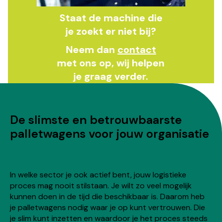
Staat de machine die
je zoekt er niet bij?
Neem dan
contact
met ons op, wij helpen
je graag verder.
De slimste en betrouwbaarste
palletwagens voor jouw organisatie
In welke sector je ook actief bent, jouw logistieke
proces mag nooit stilstaan. Je wilt zo veel mogelijk
kunnen doen in de tijd die beschikbaar is. Daarom heb
je palletwagens nodig waar je op kunt vertrouwen. Die
je slim kunt inzetten en waardoor je het proces steeds