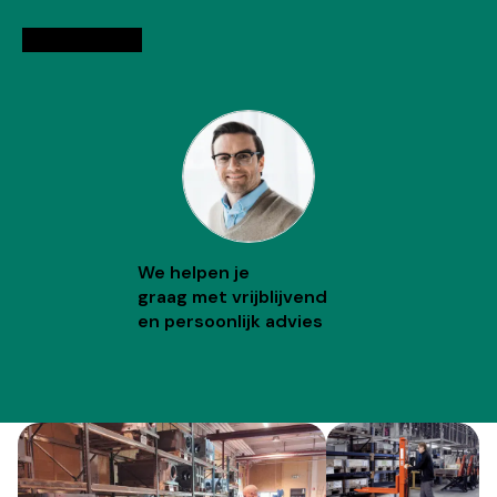
Adviesgesprek
We helpen je
graag met vrijblijvend
en persoonlijk advies