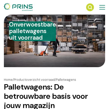
Ga
direct
naar
de
Onverwoestbare
inhoud
palletwagens
uit voorraad
Home
Productoverzicht voorraad
Palletwagens
Palletwagens: De
betrouwbare basis voor
jouw magazijn