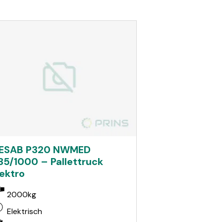
ESAB P320 NWMED
85/1000 – Pallettruck
lektro
2000kg
Elektrisch