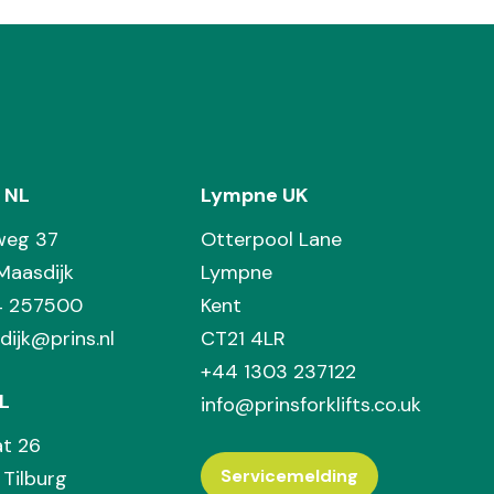
 NL
Lympne UK
weg 37
Otterpool Lane
Maasdijk
Lympne
74 257500
Kent
dijk@prins.nl
CT21 4LR
+44 1303 237122
L
info@prinsforklifts.co.uk
at 26
Servicemelding
Tilburg