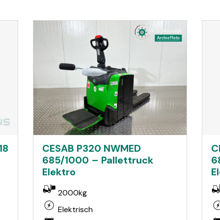
18
CESAB P320 NWMED
C
685/1000 – Pallettruck
6
Elektro
E
2000kg
Elektrisch