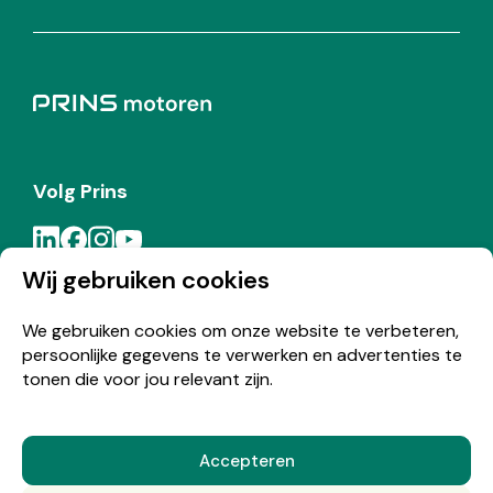
Volg Prins
Wij gebruiken cookies
Meld je aan voor de Prins nieuwsbrief
We gebruiken cookies om onze website te verbeteren,
persoonlijke gegevens te verwerken en advertenties te
Inschrijven
tonen die voor jou relevant zijn.
Accepteren
© Copyright 2026 Prins