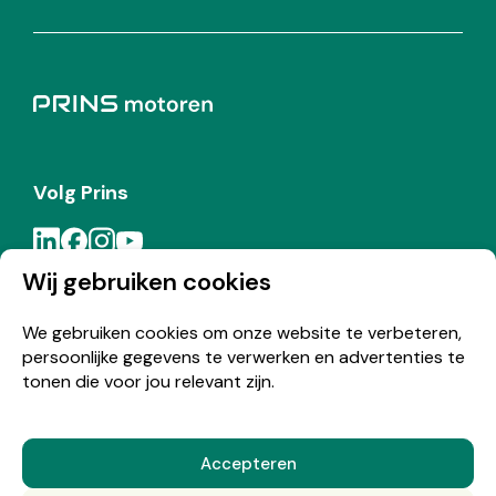
Volg Prins
Wij gebruiken cookies
Meld je aan voor de Prins nieuwsbrief
We gebruiken cookies om onze website te verbeteren,
persoonlijke gegevens te verwerken en advertenties te
Inschrijven
tonen die voor jou relevant zijn.
Accepteren
© Copyright 2026 Prins