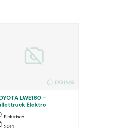
OYOTA LWE160 –
allettruck Elektro
Elektrisch
2014