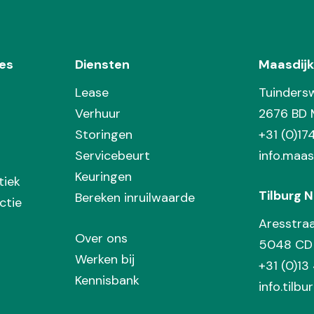
es
Diensten
Maasdijk
Lease
Tuinders
Verhuur
2676 BD 
Storingen
+31 (0)1
Servicebeurt
info.maas
Keuringen
tiek
Tilburg N
Bereken inruilwaarde
ctie
Aresstra
Over ons
5048 CD 
Werken bij
+31 (0)13
Kennisbank
info.tilbu