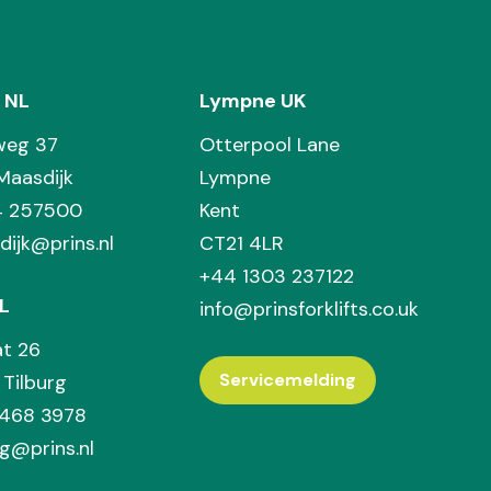
 NL
Lympne UK
weg 37
Otterpool Lane
Maasdijk
Lympne
74 257500
Kent
dijk@prins.nl
CT21 4LR
+44 1303 237122
L
info@prinsforklifts.co.uk
at 26
Servicemelding
Tilburg
 468 3978
rg@prins.nl