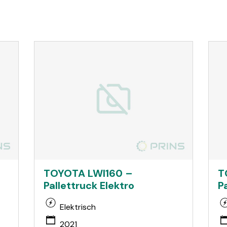
TOYOTA LWI160 –
T
Pallettruck Elektro
P
Elektrisch
2021