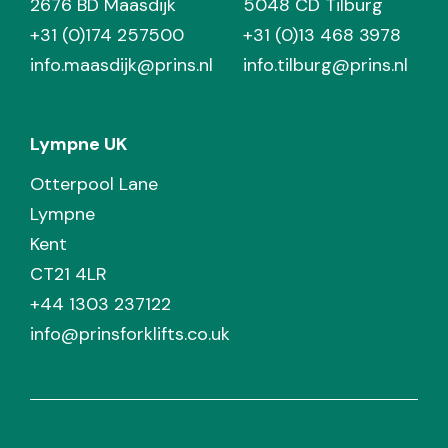
2676 BD Maasdijk
5048 CD Tilburg
+31 (0)174 257500
+31 (0)13 468 3978
info.maasdijk@prins.nl
info.tilburg@prins.nl
Lympne UK
Otterpool Lane
Lympne
Kent
CT21 4LR
+44 1303 237122
info@prinsforklifts.co.uk