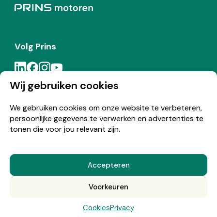
Volg Prins
Wij gebruiken cookies
Meld je aan voor de Prins nieuwsbrief
We gebruiken cookies om onze website te verbeteren,
persoonlijke gegevens te verwerken en advertenties te
Inschrijven
tonen die voor jou relevant zijn.
Accepteren
© Copyright 2026 Prins
Voorkeuren
Nederlands
English
(
Engels
)
Cookies
Privacy