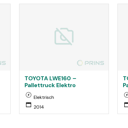
TOYOTA LWE160 –
T
Pallettruck Elektro
P
Elektrisch
2014