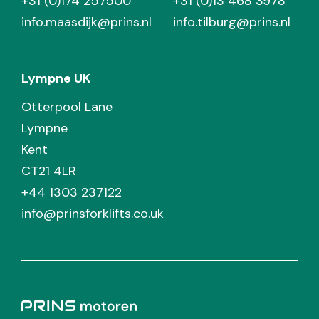
+31 (0)174 257500
+31 (0)13 468 3978
info.maasdijk@prins.nl
info.tilburg@prins.nl
Lympne UK
Otterpool Lane
Lympne
Kent
CT21 4LR
+44 1303 237122
info@prinsforklifts.co.uk