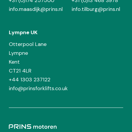
+31 (0)174 257500
+31 (0)13 468 3978
info.maasdijk@prins.nl
info.tilburg@prins.nl
Lympne UK
Otterpool Lane
Lympne
Kent
CT21 4LR
+44 1303 237122
info@prinsforklifts.co.uk