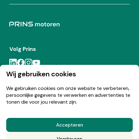
Volg Prins
Wij gebruiken cookies
Meld je aan voor de Prins nieuwsbrief
We gebruiken cookies om onze website te verbeteren,
persoonlijke gegevens te verwerken en advertenties te
Inschrijven
tonen die voor jou relevant zijn.
Accepteren
© Copyright 2026 Prins
Voorkeuren