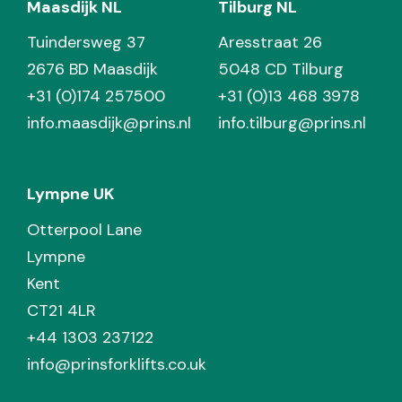
Maasdijk NL
Tilburg NL
Tuindersweg 37
Aresstraat 26
2676 BD Maasdijk
5048 CD Tilburg
+31 (0)174 257500
+31 (0)13 468 3978
info.maasdijk@prins.nl
info.tilburg@prins.nl
Lympne UK
Otterpool Lane
Lympne
Kent
CT21 4LR
+44 1303 237122
info@prinsforklifts.co.uk