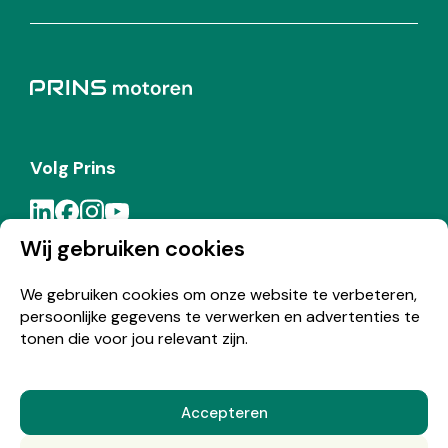
Volg Prins
Wij gebruiken cookies
Meld je aan voor de Prins nieuwsbrief
We gebruiken cookies om onze website te verbeteren,
persoonlijke gegevens te verwerken en advertenties te
Inschrijven
tonen die voor jou relevant zijn.
Accepteren
© Copyright 2026 Prins