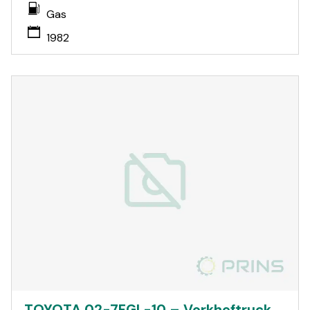
Gas
1982
TOYOTA 02-7FGL-10 – Vorkheftruck