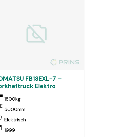
OMATSU FB18EXL-7 –
orkheftruck Elektro
1800kg
5000mm
Elektrisch
1999