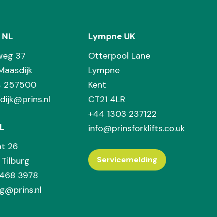
 NL
Lympne UK
weg 37
Otterpool Lane
Maasdijk
Lympne
74 257500
Kent
dijk@prins.nl
CT21 4LR
+44 1303 237122
L
info@prinsforklifts.co.uk
at 26
Servicemelding
Tilburg
 468 3978
rg@prins.nl