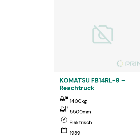
KOMATSU FB14RL-8 –
Reachtruck
1400kg
5500mm
Elektrisch
1989