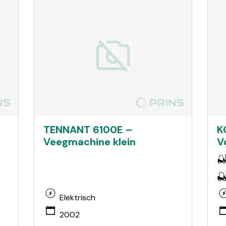
TENNANT 6100E –
K
Veegmachine klein
V
Elektrisch
2002