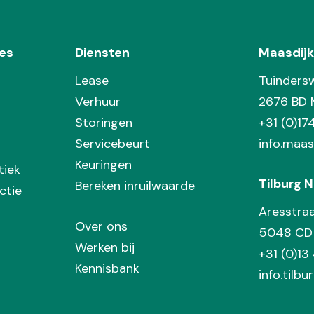
es
Diensten
Maasdijk
Lease
Tuinders
Verhuur
2676 BD 
Storingen
+31 (0)1
Servicebeurt
info.maas
Keuringen
tiek
Tilburg N
Bereken inruilwaarde
ctie
Aresstra
Over ons
5048 CD 
Werken bij
+31 (0)13
Kennisbank
info.tilbu