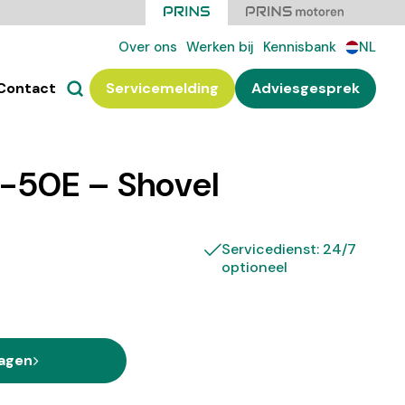
Over ons
Werken bij
Kennisbank
NL
Contact
Servicemelding
Adviesgesprek
-50E – Shovel
Servicedienst: 24/7
optioneel
ragen