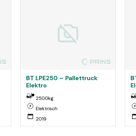
BT LPE250 – Pallettruck
B
Elektro
E
2500kg
Elektrisch
2019