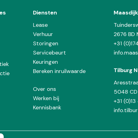
es
Diensten
Maasdijk
Lease
Tuinders
Verhuur
2676 BD 
Storingen
+31 (0)1
Servicebeurt
info.maas
Keuringen
tiek
Tilburg N
Bereken inruilwaarde
ctie
Aresstra
Over ons
5048 CD 
Werken bij
+31 (0)13
Kennisbank
info.tilbu