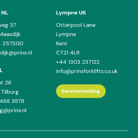
 NL
Lympne UK
weg 37
Otterpool Lane
Maasdijk
Lympne
74 257500
Kent
dijk@prins.nl
CT21 4LR
+44 1303 237122
L
info@prinsforklifts.co.uk
at 26
Servicemelding
Tilburg
 468 3978
rg@prins.nl