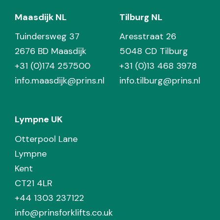
Maasdijk NL
Tilburg NL
Tuindersweg 37
Aresstraat 26
2676 BD Maasdijk
5048 CD Tilburg
+31 (0)174 257500
+31 (0)13 468 3978
info.maasdijk@prins.nl
info.tilburg@prins.nl
Lympne UK
Otterpool Lane
Lympne
Kent
CT21 4LR
+44 1303 237122
info@prinsforklifts.co.uk