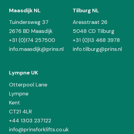
Maasdijk NL
Tilburg NL
Tuindersweg 37
Aresstraat 26
2676 BD Maasdijk
5048 CD Tilburg
+31 (0)174 257500
+31 (0)13 468 3978
info.maasdijk@prins.nl
info.tilburg@prins.nl
Lympne UK
Otterpool Lane
Lympne
Kent
CT21 4LR
+44 1303 237122
info@prinsforklifts.co.uk