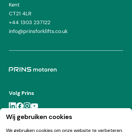
Kent
CT21 4LR
+44 1303 237122
info@prinsforklifts.co.uk
Volg Prins
Wij gebruiken cookies
Meld je aan voor de Prins nieuwsbrief
We gebruiken cookies om onze website te verbeteren,