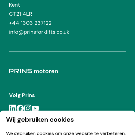
Kent
CT21 4LR
+44 1303 237122
info@prinsforklifts.co.uk
Volg Prins
Wij gebruiken cookies
Meld je aan voor de Prins nieuwsbrief
We gebruiken cookies om onze website te verbeteren,