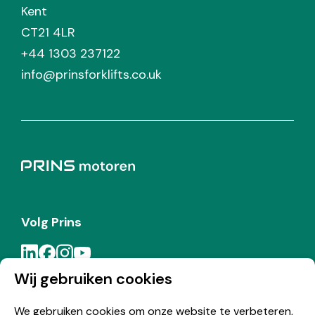
Kent
CT21 4LR
+44 1303 237122
info@prinsforklifts.co.uk
Volg Prins
Wij gebruiken cookies
Meld je aan voor de Prins nieuwsbrief
We gebruiken cookies om onze website te verbeteren,