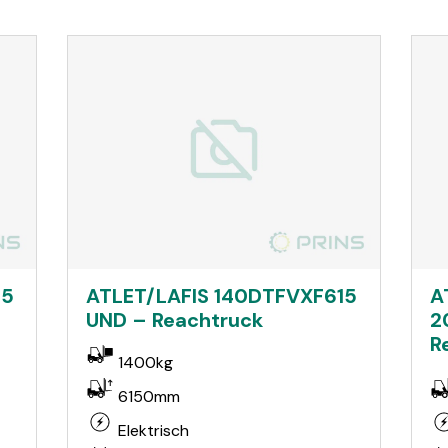
15
ATLET/LAFIS 140DTFVXF615
A
UND – Reachtruck
2
R
1400kg
6150mm
Elektrisch