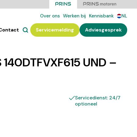
Over ons
Werken bij
Kennisbank
NL
Contact
Servicemelding
Adviesgesprek
S 140DTFVXF615 UND –
Servicedienst: 24/7
optioneel