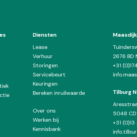
es
Diensten
Maasdijk
Lease
Tuinders
Verhuur
2676 BD 
Storingen
+31 (0)1
Servicebeurt
info.maas
Keuringen
tiek
Tilburg N
Bereken inruilwaarde
ctie
Aresstra
Over ons
5048 CD 
Werken bij
+31 (0)13
Kennisbank
info.tilbu