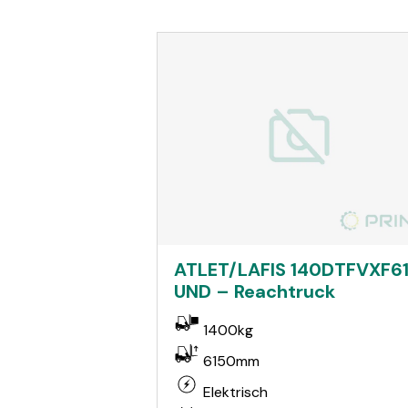
ATLET/LAFIS 140DTFVXF6
UND – Reachtruck
1400kg
6150mm
Elektrisch