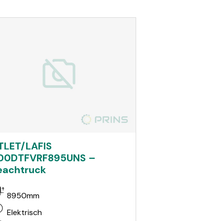
TLET/LAFIS
00DTFVRF895UNS –
eachtruck
8950mm
Elektrisch