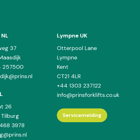
 NL
Lympne UK
weg 37
Otterpool Lane
Maasdijk
Lympne
74 257500
Kent
dijk@prins.nl
CT21 4LR
+44 1303 237122
L
info@prinsforklifts.co.uk
at 26
Servicemelding
Tilburg
 468 3978
rg@prins.nl