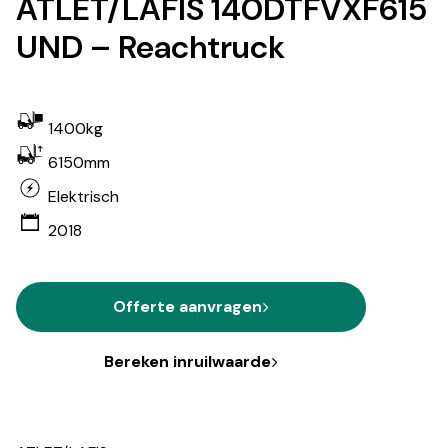
ATLET/LAFIS 140DTFVXF615
UND – Reachtruck
1400kg
6150mm
Elektrisch
2018
Offerte aanvragen
Bereken inruilwaarde