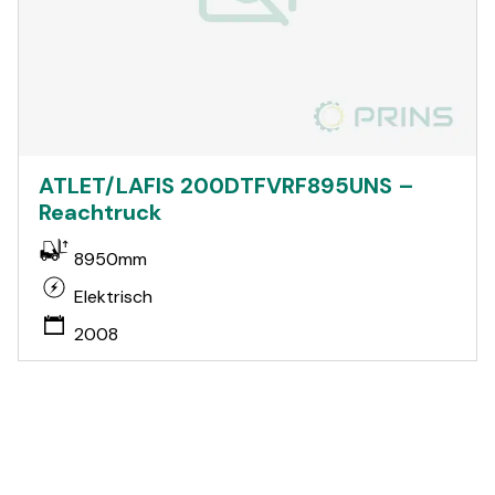
ATLET/LAFIS 200DTFVRF895UNS –
Reachtruck
8950mm
Elektrisch
2008