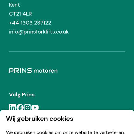
Kent
CT21 4LR
+44 1303 237122
info@prinsforklifts.co.uk
Volg Prins
Wij gebruiken cookies
Meld je aan voor de Prins nieuwsbrief
We gebruiken cookies om onze website te verbeteren,