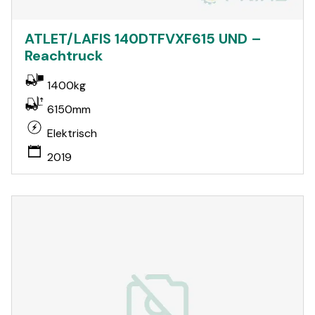
ATLET/LAFIS 140DTFVXF615 UND –
Reachtruck
1400kg
6150mm
Elektrisch
2019