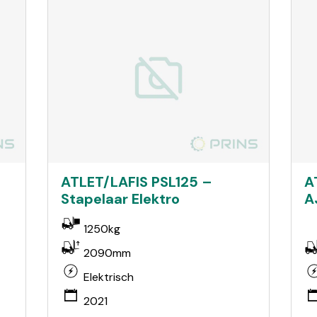
ATLET/LAFIS PSL125 –
A
Stapelaar Elektro
A
1250kg
2090mm
Elektrisch
2021