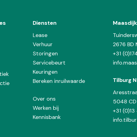
es
Diensten
Maasdijk
Lease
Tuinders
Verhuur
2676 BD 
Storingen
+31 (0)1
Servicebeurt
info.maas
Keuringen
tiek
Tilburg N
Bereken inruilwaarde
ctie
Aresstra
Over ons
5048 CD 
Werken bij
+31 (0)13
Kennisbank
info.tilbu