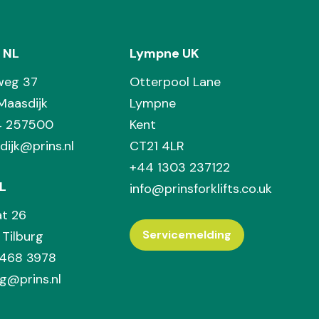
 NL
Lympne UK
weg 37
Otterpool Lane
Maasdijk
Lympne
74 257500
Kent
dijk@prins.nl
CT21 4LR
+44 1303 237122
L
info@prinsforklifts.co.uk
at 26
Servicemelding
Tilburg
 468 3978
rg@prins.nl