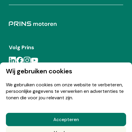
Volg Prins
Wij gebruiken cookies
Meld je aan voor de Prins nieuwsbrief
We gebruiken cookies om onze website te verbeteren,
persoonlijke gegevens te verwerken en advertenties te
Inschrijven
tonen die voor jou relevant zijn.
Accepteren
© Copyright 2026 Prins