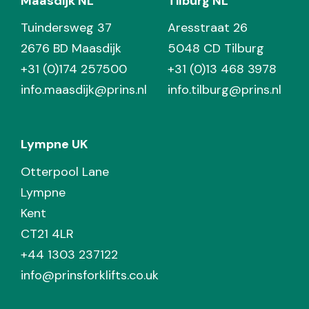
Maasdijk NL
Tilburg NL
Tuindersweg 37
Aresstraat 26
2676 BD Maasdijk
5048 CD Tilburg
+31 (0)174 257500
+31 (0)13 468 3978
info.maasdijk@prins.nl
info.tilburg@prins.nl
Lympne UK
Otterpool Lane
Lympne
Kent
CT21 4LR
+44 1303 237122
info@prinsforklifts.co.uk