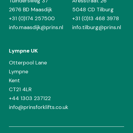
Tuindersweg 37
Aresstraat 26
2676 BD Maasdijk
5048 CD Tilburg
+31 (0)174 257500
+31 (0)13 468 3978
info.maasdijk@prins.nl
info.tilburg@prins.nl
Lympne UK
Otterpool Lane
Lympne
Kent
CT21 4LR
+44 1303 237122
info@prinsforklifts.co.uk