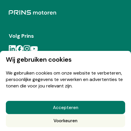
Volg Prins
Wij gebruiken cookies
Meld je aan voor de Prins nieuwsbrief
We gebruiken cookies om onze website te verbeteren,
persoonlijke gegevens te verwerken en advertenties te
Inschrijven
tonen die voor jou relevant zijn.
Accepteren
© Copyright 2026 Prins
Voorkeuren
Nederlands
English
(
Engels
)