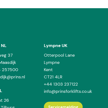
 NL
Lympne UK
weg 37
Otterpool Lane
Maasdijk
Lympne
74 257500
Kent
dijk@prins.nl
CT21 4LR
+44 1303 237122
L
info@prinsforklifts.co.uk
at 26
Servicemelding
Tilburg