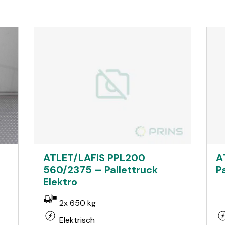
ATLET/LAFIS PPL200
A
560/2375 – Pallettruck
P
Elektro
2x 650 kg
Elektrisch