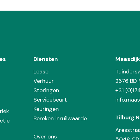
es
Diensten
Maasdijk
Lease
Tuinders
Verhuur
2676 BD 
Storingen
+31 (0)1
Servicebeurt
info.maas
Keuringen
tiek
Tilburg N
Bereken inruilwaarde
ctie
Aresstra
Over ons
5048 CD 