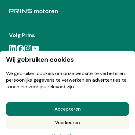
Volg Prins
Wij gebruiken cookies
Meld je aan voor de Prins nieuwsbrief
We gebruiken cookies om onze website te verbeteren,
persoonlijke gegevens te verwerken en advertenties te
Inschrijven
tonen die voor jou relevant zijn.
Accepteren
© Copyright 2026 Prins
Voorkeuren
Nederlands
English
(
Engels
)