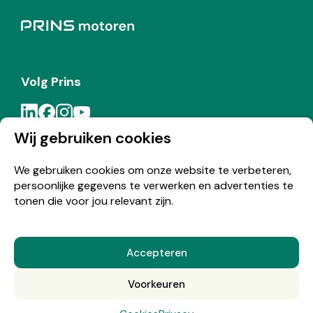
Volg Prins
Wij gebruiken cookies
Meld je aan voor de Prins nieuwsbrief
We gebruiken cookies om onze website te verbeteren,
persoonlijke gegevens te verwerken en advertenties te
Inschrijven
tonen die voor jou relevant zijn.
Accepteren
© Copyright 2026 Prins
Voorkeuren
Nederlands
English
(
Engels
)