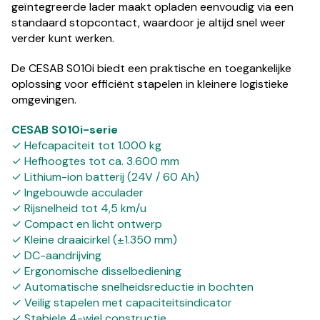
geïntegreerde lader maakt opladen eenvoudig via een
standaard stopcontact, waardoor je altijd snel weer
verder kunt werken.
De CESAB S010i biedt een praktische en toegankelijke
oplossing voor efficiënt stapelen in kleinere logistieke
omgevingen.
CESAB S010i-serie
✓ Hefcapaciteit tot 1.000 kg
✓ Hefhoogtes tot ca. 3.600 mm
✓ Lithium-ion batterij (24V / 60 Ah)
✓ Ingebouwde acculader
✓ Rijsnelheid tot 4,5 km/u
✓ Compact en licht ontwerp
✓ Kleine draaicirkel (±1.350 mm)
✓ DC-aandrijving
✓ Ergonomische disselbediening
✓ Automatische snelheidsreductie in bochten
✓ Veilig stapelen met capaciteitsindicator
✓ Stabiele 4-wiel constructie