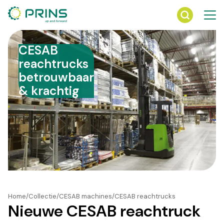
Ga
direct
naar
de
CESAB
inhoud
reachtrucks
betrouwbaar
& krachtig
Home
Collectie
CESAB machines
CESAB reachtrucks
Nieuwe CESAB reachtruck