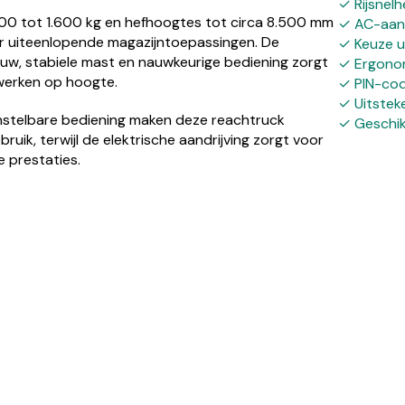
✓ Rijsnelh
200 tot 1.600 kg en hefhoogtes tot circa 8.500 mm
✓ AC-aand
or uiteenlopende magazijntoepassingen. De
✓ Keuze u
w, stabiele mast en nauwkeurige bediening zorgt
✓ Ergonom
 werken op hoogte.
✓ PIN-code
✓ Uitstek
nstelbare bediening maken deze reachtruck
✓ Geschik
ruik, terwijl de elektrische aandrijving zorgt voor
 prestaties.