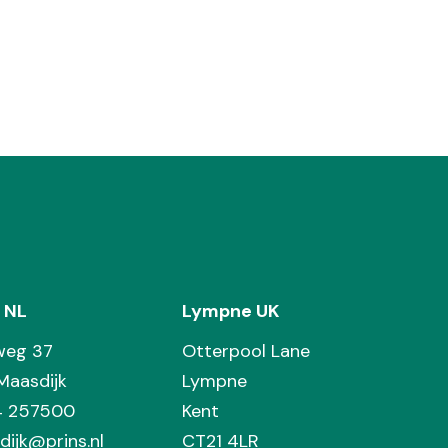
 NL
Lympne UK
weg 37
Otterpool Lane
Maasdijk
Lympne
74 257500
Kent
dijk@prins.nl
CT21 4LR